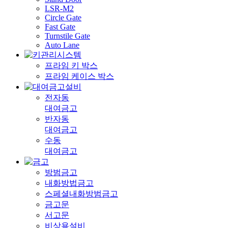
LSR-M2
Circle Gate
Fast Gate
Turnstile Gate
Auto Lane
프라임 키 박스
프라임 케이스 박스
전자동
대여금고
반자동
대여금고
수동
대여금고
방범금고
내화방법금고
스페셜내화방범금고
금고문
서고문
비상용설비