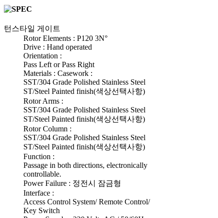
턴스타일 게이트
Rotor Elements : P120 3N°
Drive : Hand operated
Orientation :
Pass Left or Pass Right
Materials : Casework :
SST/304 Grade Polished Stainless Steel
ST/Steel Painted finish(색상선택사항)
Rotor Arms :
SST/304 Grade Polished Stainless Steel
ST/Steel Painted finish(색상선택사항)
Rotor Column :
SST/304 Grade Polished Stainless Steel
ST/Steel Painted finish(색상선택사항)
Function :
Passage in both directions, electronically
controllable.
Power Failure : 정전시 잠금형
Interface :
Access Control System/ Remote Control/
Key Switch