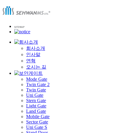
회사소개
인사말
연혁
오시는 길
Mode Gate
Twin Gate 2
Twin Gate
Uni Gate
Stern Gate
Light Gate
Land Gate
Mobile Gate
Sector Gate
Uni Gate S
Stand Door